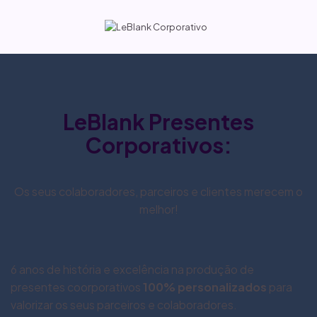
LeBlank Presentes
Corporativos:
Os seus colaboradores, parceiros e clientes merecem o
melhor!
6 anos de história e excelência na produção de
presentes coorporativos
100% personalizados
para
valorizar os seus parceiros e colaboradores.